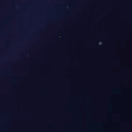
公司动态
COMPANY NEWS
企业新闻
业界动态