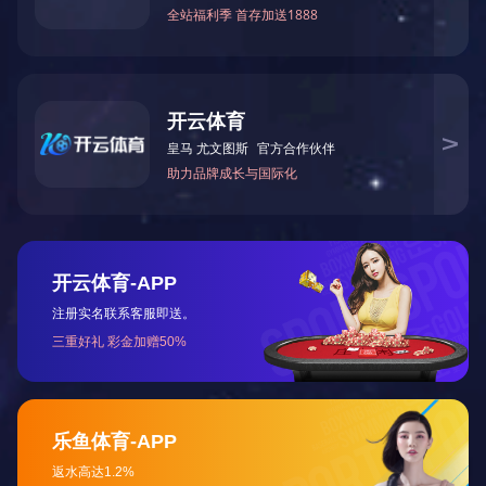
云(中国) 、宜昌平湖工程建设监理有限责任公司、湖北
慧博工程造价咨询有限公司于2023年6月2日通过吸收
合并方式完成强强整合的战略转型，成功开启了管理咨
询服务能级全面提升的新篇章。公司具有房屋建筑工
程、市政公用工程、机电安装工程、电力工程等4项工
程监理甲级资质及公路工程、水利工程、石油化工工程
等3项工程监理乙级资质，以及工程造价咨询甲级、工
程招标代理、 政府采购代理、工程咨询、司法鉴定等资
质（资信）。能够为投资人提供全过程工程咨询、建设
项目管理、工程建设监理、工程造价咨询、项目决策咨
询、工程运维咨询、招标代理及BIM 技术、无人机技术
等贯穿建设项目全过程、全方位、多元化的“菜单式”咨
询服务。
点击查看更多